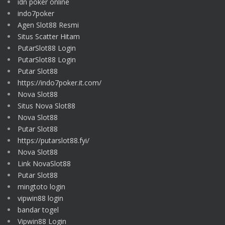
idn poker online
indo7poker
Agen Slot88 Resmi
Situs Scatter Hitam
PutarSlot88 Login
PutarSlot88 Login
Putar Slot88
https://indo7poker.it.com/
Nova Slot88
Situs Nova Slot88
Nova Slot88
Putar Slot88
https://putarslot88.fyi/
Nova Slot88
Link NovaSlot88
Putar Slot88
mingtoto login
vipwin88 login
bandar togel
Vipwin88 Login