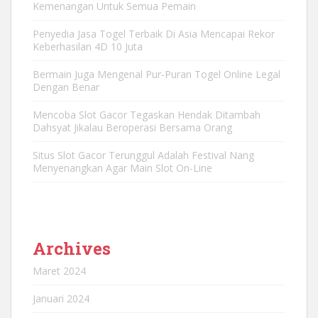
Kemenangan Untuk Semua Pemain
Penyedia Jasa Togel Terbaik Di Asia Mencapai Rekor
Keberhasilan 4D 10 Juta
Bermain Juga Mengenal Pur-Puran Togel Online Legal
Dengan Benar
Mencoba Slot Gacor Tegaskan Hendak Ditambah
Dahsyat Jikalau Beroperasi Bersama Orang
Situs Slot Gacor Terunggul Adalah Festival Nang
Menyenangkan Agar Main Slot On-Line
Archives
Maret 2024
Januari 2024