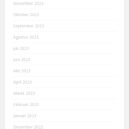
November 2023
Oktober 2023
September 2023
Agustus 2023
Juli 2023
Juni 2023
Mei 2023
April 2023
Maret 2023
Februari 2023
Januari 2023
Desember 2022