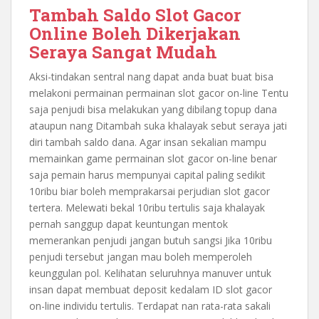
Tambah Saldo Slot Gacor
Online Boleh Dikerjakan
Seraya Sangat Mudah
Aksi-tindakan sentral nang dapat anda buat buat bisa
melakoni permainan permainan slot gacor on-line Tentu
saja penjudi bisa melakukan yang dibilang topup dana
ataupun nang Ditambah suka khalayak sebut seraya jati
diri tambah saldo dana. Agar insan sekalian mampu
memainkan game permainan slot gacor on-line benar
saja pemain harus mempunyai capital paling sedikit
10ribu biar boleh memprakarsai perjudian slot gacor
tertera. Melewati bekal 10ribu tertulis saja khalayak
pernah sanggup dapat keuntungan mentok
memerankan penjudi jangan butuh sangsi Jika 10ribu
penjudi tersebut jangan mau boleh memperoleh
keunggulan pol. Kelihatan seluruhnya manuver untuk
insan dapat membuat deposit kedalam ID slot gacor
on-line individu tertulis. Terdapat nan rata-rata sakali