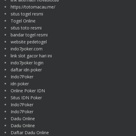
https://totomacau.me/
situs togel resmi
Togel Online
situs toto resmi
bandar togel resmi
website pedetogel
indo7poker.com
link slot gacor hari ini
indo7poker login
daftar idn poker
Indo7Poker
idn poker
Online Poker IDN
Situs IDN Poker
Indo7Poker
Indo7Poker
Dadu Online
Dadu Online
Daftar Dadu Online