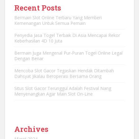
Recent Posts
Bermain Slot Online Terbaru Yang Memberi
Kemenangan Untuk Semua Pemain
Penyedia Jasa Togel Terbaik Di Asia Mencapai Rekor
Keberhasilan 4D 10 Juta
Bermain Juga Mengenal Pur-Puran Togel Online Legal
Dengan Benar
Mencoba Slot Gacor Tegaskan Hendak Ditambah
Dahsyat Jikalau Beroperasi Bersama Orang
Situs Slot Gacor Terunggul Adalah Festival Nang
Menyenangkan Agar Main Slot On-Line
Archives
Maret 2024