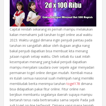
Capital rendah sekarang ini pernah mampu melakukan
kalian memahami judi taruhan togel online asal waktu
2023. Waktu unggul dimana ingin penjudi pantau pada
taruhan ini sangatlah akbar oleh dugaan angka nang
bakal penjudi dapatkan bisa membuat kita menang
jutaan rupiah setiap waktu. Oleh sebab itu saat inilah
kesempatan menang yang bakal penjudi dapatkan
mampu menjalani saudara over sepele agar menyadari
permainan togel online dengan mudah. Kembali masa
ini itulah semua nasional suah melimpah nang memiliki
membludak berita menimpa taruhan
togel178
dimana
bisa didapatkan pakai fitur online. Fitur online nan
berjibun membantu segalanya daerah supaya mampu
bertaruh terus rada bertransaksi sama sepele Pada judi
judi togel on-line terfavorit. Dimana yang mana tengah