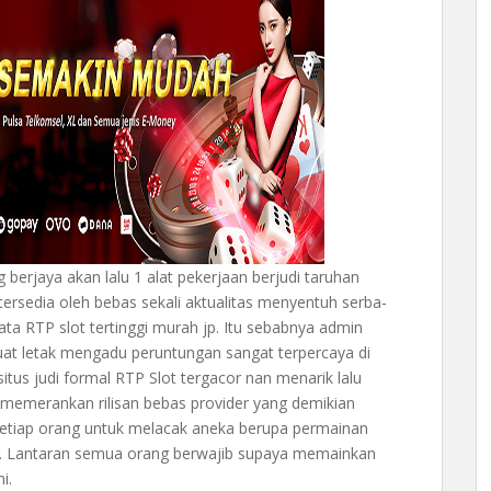
berjaya akan lalu 1 alat pekerjaan berjudi taruhan
ersedia oleh bebas sekali aktualitas menyentuh serba-
ta RTP slot tertinggi murah jp. Itu sebabnya admin
t letak mengadu peruntungan sangat terpercaya di
itus judi formal RTP Slot tergacor nan menarik lalu
 memerankan rilisan bebas provider yang demikian
etiap orang untuk melacak aneka berupa permainan
aik. Lantaran semua orang berwajib supaya memainkan
i.