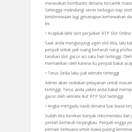
merasakan bombastis dimana tercantik manata
Sehingga melindungi servis terbagus tiap slo
keistimewaan lagi gimanapun kemewahan daripa
ini:
• Acapkali lahir laris perjudian RTP Slot Onlin
Saat anda mengunjungi agen slot kita, lalu k
penjudi untuk jadi ruang bertaruh nang profe
taruhan slot gacor aci satu hari tertinggi. O
memainkan oleh karena itu penjudi bakal acapk
• Terus Sedia laku judi winrate tertinggi
Admin akan sediakan pelayanan untuk maca
tertinggi. Terus anda yakini anda bakal memp
gacor oleh winrate ikut RTP Slot tertinggi.
• Angka mengadu nasib dimana luar biasa te
Sudah kita berekan banyak rekomendasi dan 
jumlah bertaruh terjangkau. Penjudi engga per
pemain berkuasa untuk bawa pulang kemena