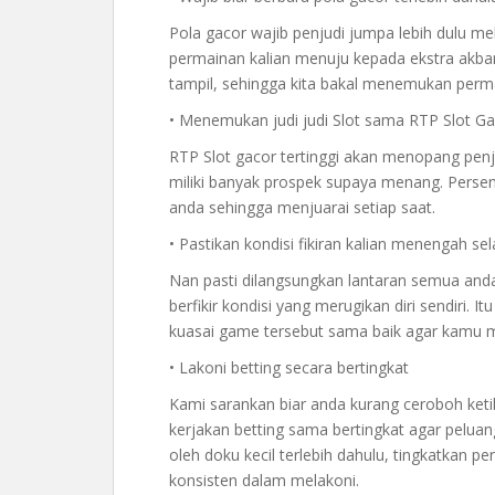
Pola gacor wajib penjudi jumpa lebih dulu 
permainan kalian menuju kepada ekstra akbar
tampil, sehingga kita bakal menemukan perm
• Menemukan judi judi Slot sama RTP Slot Gac
RTP Slot gacor tertinggi akan menopang pen
miliki banyak prospek supaya menang. Perse
anda sehingga menjuarai setiap saat.
• Pastikan kondisi fikiran kalian menengah se
Nan pasti dilangsungkan lantaran semua and
berfikir kondisi yang merugikan diri sendiri. 
kuasai game tersebut sama baik agar kamu 
• Lakoni betting secara bertingkat
Kami sarankan biar anda kurang ceroboh ketik
kerjakan betting sama bertingkat agar pelu
oleh doku kecil terlebih dahulu, tingkatkan 
konsisten dalam melakoni.