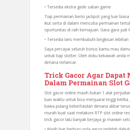
• Tersedia ekstra gede saban game
Tiap permainan berisi jackpot yang luar bia
ikut serta di dalam mencoba permainan tertul
oportunitas di raih kemajuan. Gara-gara judi 
• Tersedia laris membubuhi bingkisan lebihan
Saya percayai seluruh bonus kamu mau dama
untuk tiap slotter. Oleh doku kebawah anda 
dimana terlancar.
Trick Gacor Agar Dapa
Dalam Permainan Slot G
Slot gacor online masih bukan 1 alat perjudia
luas waktu untuk bisa menjuarai tinggi ketik
bawa pulang keberhasilan dimana akbar terus 
murah kuat saat melakoni RTP slot online resmi
trick gacor lalu banyak berjaya jp maxwin seti
• Wajib biar berburu pola gacor terlebih dahul