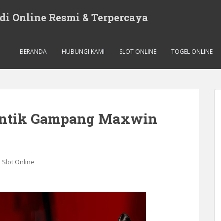
udi Online Resmi & Terpercaya
BERANDA
HUBUNGI KAMI
SLOT ONLINE
TOGEL ONLINE
cantik Gampang Maxwin
Slot Online