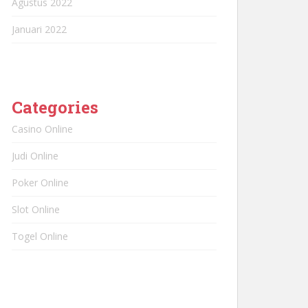
Agustus 2022
Januari 2022
Categories
Casino Online
Judi Online
Poker Online
Slot Online
Togel Online