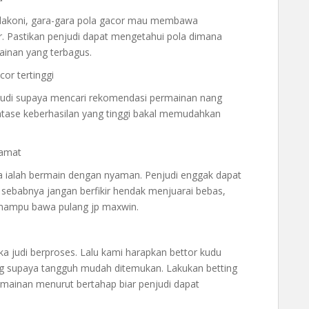
melakoni, gara-gara pola gacor mau membawa
. Pastikan penjudi dapat mengetahui pola dimana
ainan yang terbagus.
or tertinggi
judi supaya mencari rekomendasi permainan nang
ntase keberhasilan yang tinggi bakal memudahkan
lamat
a ialah bermain dengan nyaman. Penjudi enggak dapat
Itu sebabnya jangan berfikir hendak menjuarai bebas,
mampu bawa pulang jp maxwin.
a judi berproses. Lalu kami harapkan bettor kudu
ang supaya tangguh mudah ditemukan. Lakukan betting
permainan menurut bertahap biar penjudi dapat